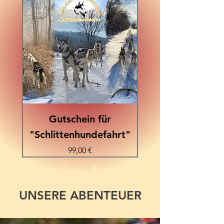
Gutschein für
Gutschein für "Al
"Schlittenhundefahrt"
Preis
99,00 €
UNSERE ABENTEUER