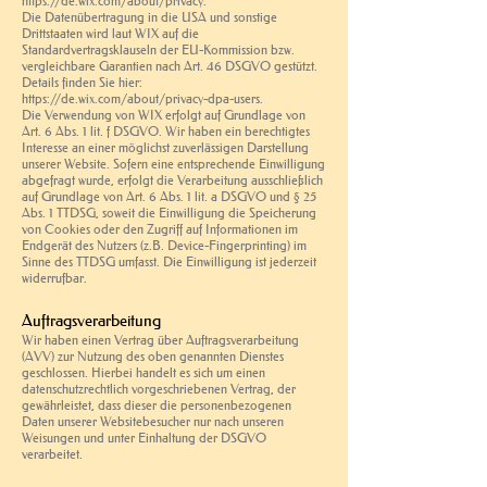
https://de.wix.com/about/privacy.
Die Datenübertragung in die USA und sonstige
Drittstaaten wird laut WIX auf die
Standardvertragsklauseln der EU-Kommission bzw.
vergleichbare Garantien nach Art. 46 DSGVO gestützt.
Details finden Sie hier:
https://de.wix.com/about/privacy-dpa-users.
Die Verwendung von WIX erfolgt auf Grundlage von
Art. 6 Abs. 1 lit. f DSGVO. Wir haben ein berechtigtes
Interesse an einer möglichst zuverlässigen Darstellung
unserer Website. Sofern eine entsprechende Einwilligung
abgefragt wurde, erfolgt die Verarbeitung ausschließlich
auf Grundlage von Art. 6 Abs. 1 lit. a DSGVO und § 25
Abs. 1 TTDSG, soweit die Einwilligung die Speicherung
von Cookies oder den Zugriff auf Informationen im
Endgerät des Nutzers (z.B. Device-Fingerprinting) im
Sinne des TTDSG umfasst. Die Einwilligung ist jederzeit
widerrufbar.
Auftragsverarbeitung
Wir haben einen Vertrag über Auftragsverarbeitung
(AVV) zur Nutzung des oben genannten Dienstes
geschlossen. Hierbei handelt es sich um einen
datenschutzrechtlich vorgeschriebenen Vertrag, der
gewährleistet, dass dieser die personenbezogenen
Daten unserer Websitebesucher nur nach unseren
Weisungen und unter Einhaltung der DSGVO
verarbeitet.