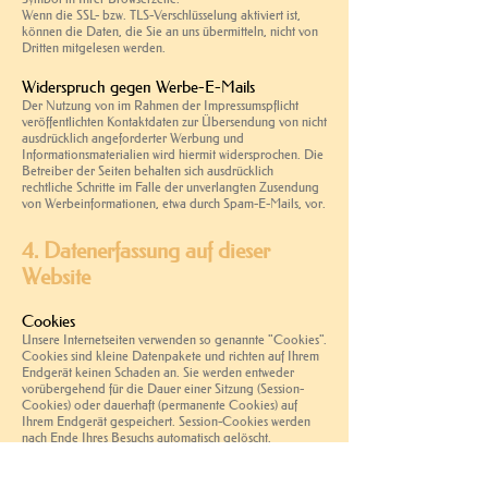
Wenn die SSL- bzw. TLS-Verschlüsselung aktiviert ist,
können die Daten, die Sie an uns übermitteln, nicht von
Dritten mitgelesen werden.
Widerspruch gegen Werbe-E-Mails
Der Nutzung von im Rahmen der Impressumspflicht
veröffentlichten Kontaktdaten zur Übersendung von nicht
ausdrücklich angeforderter Werbung und
Informationsmaterialien wird hiermit widersprochen. Die
Betreiber der Seiten behalten sich ausdrücklich
rechtliche Schritte im Falle der unverlangten Zusendung
von Werbeinformationen, etwa durch Spam-E-Mails, vor.
4. Datenerfassung auf dieser
Website
Cookies
Unsere Internetseiten verwenden so genannte "Cookies".
Cookies sind kleine Datenpakete und richten auf Ihrem
Endgerät keinen Schaden an. Sie werden entweder
vorübergehend für die Dauer einer Sitzung (Session-
Cookies) oder dauerhaft (permanente Cookies) auf
Ihrem Endgerät gespeichert. Session-Cookies werden
nach Ende Ihres Besuchs automatisch gelöscht.
Permanente Cookies bleiben auf Ihrem Endgerät
gespeichert, bis Sie diese selbst löschen oder eine
automatische Löschung durch Ihren Webbrowser erfolgt.