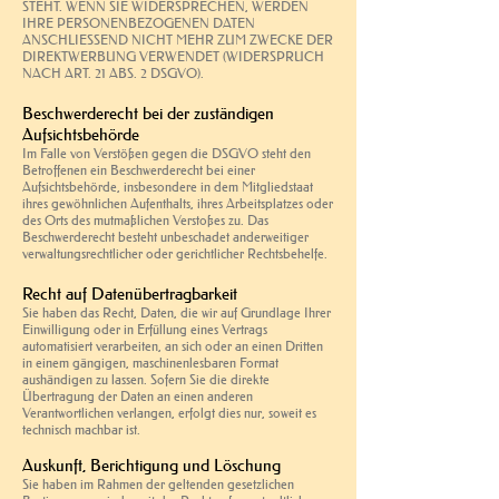
STEHT. WENN SIE WIDERSPRECHEN, WERDEN
IHRE PERSONENBEZOGENEN DATEN
ANSCHLIESSEND NICHT MEHR ZUM ZWECKE DER
DIREKTWERBUNG VERWENDET (WIDERSPRUCH
NACH ART. 21 ABS. 2 DSGVO).
Beschwerderecht bei der zuständigen
Aufsichtsbehörde
Im Falle von Verstößen gegen die DSGVO steht den
Betroffenen ein Beschwerderecht bei einer
Aufsichtsbehörde, insbesondere in dem Mitgliedstaat
ihres gewöhnlichen Aufenthalts, ihres Arbeitsplatzes oder
des Orts des mutmaßlichen Verstoßes zu. Das
Beschwerderecht besteht unbeschadet anderweitiger
verwaltungsrechtlicher oder gerichtlicher Rechtsbehelfe.
Recht auf Datenübertragbarkeit
Sie haben das Recht, Daten, die wir auf Grundlage Ihrer
Einwilligung oder in Erfüllung eines Vertrags
automatisiert verarbeiten, an sich oder an einen Dritten
in einem gängigen, maschinenlesbaren Format
aushändigen zu lassen. Sofern Sie die direkte
Übertragung der Daten an einen anderen
Verantwortlichen verlangen, erfolgt dies nur, soweit es
technisch machbar ist.
Auskunft, Berichtigung und Löschung
Sie haben im Rahmen der geltenden gesetzlichen