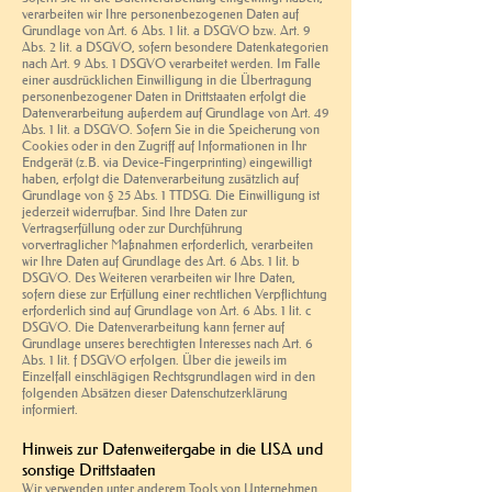
verarbeiten wir Ihre personenbezogenen Daten auf
Grundlage von Art. 6 Abs. 1 lit. a DSGVO bzw. Art. 9
Abs. 2 lit. a DSGVO, sofern besondere Datenkategorien
nach Art. 9 Abs. 1 DSGVO verarbeitet werden. Im Falle
einer ausdrücklichen Einwilligung in die Übertragung
personenbezogener Daten in Drittstaaten erfolgt die
Datenverarbeitung außerdem auf Grundlage von Art. 49
Abs. 1 lit. a DSGVO. Sofern Sie in die Speicherung von
Cookies oder in den Zugriff auf Informationen in Ihr
Endgerät (z.B. via Device-Fingerprinting) eingewilligt
haben, erfolgt die Datenverarbeitung zusätzlich auf
Grundlage von § 25 Abs. 1 TTDSG. Die Einwilligung ist
jederzeit widerrufbar. Sind Ihre Daten zur
Vertragserfüllung oder zur Durchführung
vorvertraglicher Maßnahmen erforderlich, verarbeiten
wir Ihre Daten auf Grundlage des Art. 6 Abs. 1 lit. b
DSGVO. Des Weiteren verarbeiten wir Ihre Daten,
sofern diese zur Erfüllung einer rechtlichen Verpflichtung
erforderlich sind auf Grundlage von Art. 6 Abs. 1 lit. c
DSGVO. Die Datenverarbeitung kann ferner auf
Grundlage unseres berechtigten Interesses nach Art. 6
Abs. 1 lit. f DSGVO erfolgen. Über die jeweils im
Einzelfall einschlägigen Rechtsgrundlagen wird in den
folgenden Absätzen dieser Datenschutzerklärung
informiert.
Hinweis zur Datenweitergabe in die USA und
sonstige Drittstaaten
Wir verwenden unter anderem Tools von Unternehmen