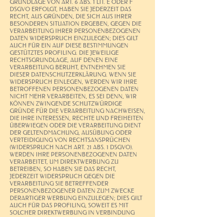
GRUNDLAGE VON ART. 6 ABS. 1 LIT. E ODER F
DSGVO ERFOLGT, HABEN SIE JEDERZEIT DAS
RECHT, AUS GRÜNDEN, DIE SICH AUS IHRER
BESONDEREN SITUATION ERGEBEN, GEGEN DIE
VERARBEITUNG IHRER PERSONENBEZOGENEN
DATEN WIDERSPRUCH EINZULEGEN; DIES GILT
AUCH FÜR EIN AUF DIESE BESTIMMUNGEN
GESTÜTZTES PROFILING. DIE JEWEILIGE
RECHTSGRUNDLAGE, AUF DENEN EINE
VERARBEITUNG BERUHT, ENTNEHMEN SIE
DIESER DATENSCHUTZERKLÄRUNG. WENN SIE
WIDERSPRUCH EINLEGEN, WERDEN WIR IHRE
BETROFFENEN PERSONENBEZOGENEN DATEN
NICHT MEHR VERARBEITEN, ES SEI DENN, WIR
KÖNNEN ZWINGENDE SCHUTZWÜRDIGE
GRÜNDE FÜR DIE VERARBEITUNG NACHWEISEN,
DIE IHRE INTERESSEN, RECHTE UND FREIHEITEN
ÜBERWIEGEN ODER DIE VERARBEITUNG DIENT
DER GELTENDMACHUNG, AUSÜBUNG ODER
VERTEIDIGUNG VON RECHTSANSPRÜCHEN
(WIDERSPRUCH NACH ART. 21 ABS. 1 DSGVO).
WERDEN IHRE PERSONENBEZOGENEN DATEN
VERARBEITET, UM DIREKTWERBUNG ZU
BETREIBEN, SO HABEN SIE DAS RECHT,
JEDERZEIT WIDERSPRUCH GEGEN DIE
VERARBEITUNG SIE BETREFFENDER
PERSONENBEZOGENER DATEN ZUM ZWECKE
DERARTIGER WERBUNG EINZULEGEN; DIES GILT
AUCH FÜR DAS PROFILING, SOWEIT ES MIT
SOLCHER DIREKTWERBUNG IN VERBINDUNG