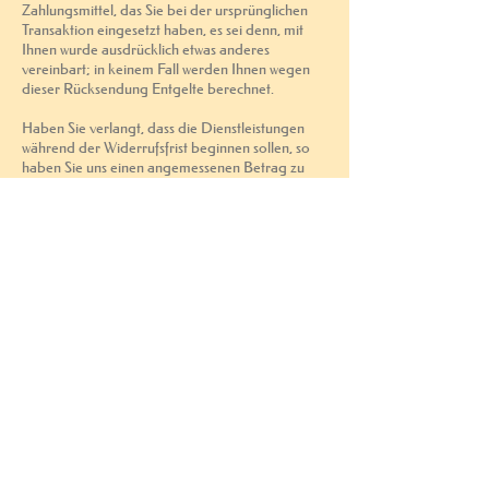
Zahlungsmittel, das Sie bei der ursprünglichen
Transaktion eingesetzt haben, es sei denn, mit
Ihnen wurde ausdrücklich etwas anderes
vereinbart; in keinem Fall werden Ihnen wegen
dieser Rücksendung Entgelte berechnet.
Haben Sie verlangt, dass die Dienstleistungen
während der Widerrufsfrist beginnen sollen, so
haben Sie uns einen angemessenen Betrag zu
zahlen, der den AGB's Punkt 4 (2) zu entnehmen
ist.
POSTANSCHRIFT
KONTAKT
Drosselweg 58
info@outdoor-aktiv.net
38820 Halberstadt
01 74-9 33 17 83
FOLGE UNS IN DEN
SOZIALEN NETZWERKEN