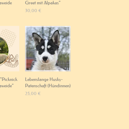
aweide
Greet mit Alpakas"
Preis
30,00 €
sicht
Schnellansicht
 "Picknick
Lebenslange Husky-
aweide"
Patenschaft (Hündinnen)
Preis
25,00 €