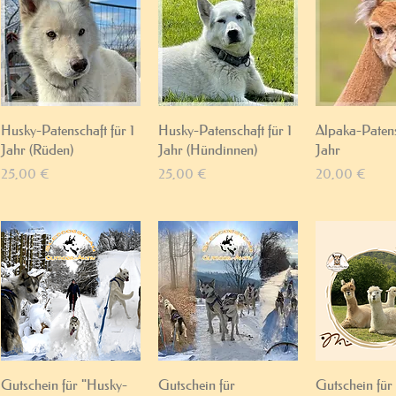
Schnellansicht
Schnellansicht
Schnellan
Husky-Patenschaft für 1
Husky-Patenschaft für 1
Alpaka-Patens
Jahr (Rüden)
Jahr (Hündinnen)
Jahr
Preis
Preis
Preis
25,00 €
25,00 €
20,00 €
Schnellansicht
Schnellansicht
Schnellan
Gutschein für "Husky-
Gutschein für
Gutschein für