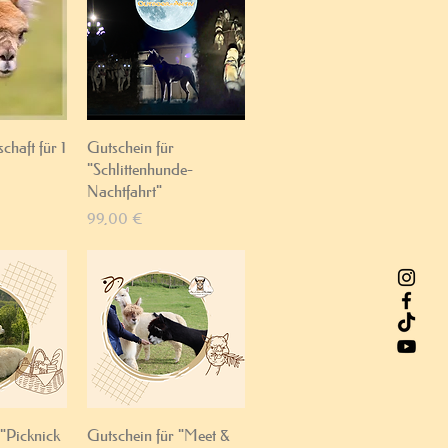
sicht
Schnellansicht
chaft für 1
Gutschein für
"Schlittenhunde-
Nachtfahrt"
Preis
99,00 €
sicht
Schnellansicht
 "Picknick
Gutschein für "Meet &