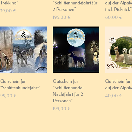
Trekking"
"Schlittenhundefahrt für
auf der Alpak
2 Personen"
incl. Picknick"
Preis
79,00 €
Preis
Preis
195,00 €
60,00 €
Schnellansicht
Schnellansicht
Schnellan
Gutschein für
Gutschein für
Gutschein für
"Schlittenhundefahrt"
"Schlittenhunde-
auf der Alpak
Nachtfahrt für 2
Preis
Preis
99,00 €
40,00 €
Personen"
Preis
195,00 €