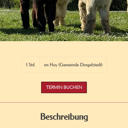
1 Std.
1
im Huy (Gemeinde Dingelstedt)
S
t
d
TERMIN BUCHEN
Beschreibung