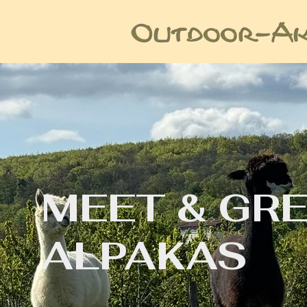
Outdoo
r-Ak
MEET & GRE
ALPAKAS